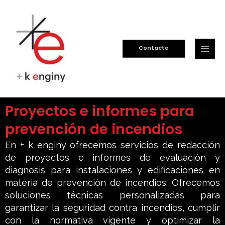
Ir
Main
al
Men
contenido
Contacte
Proyectos e informes para
prevención de incendios
En + k enginy ofrecemos servicios de redacción
de proyectos e informes de evaluación y
diagnosis para instalaciones y edificaciones en
materia de prevención de incendios. Ofrecemos
soluciones técnicas personalizadas para
garantizar la seguridad contra incendios, cumplir
con la normativa vigente y optimizar la