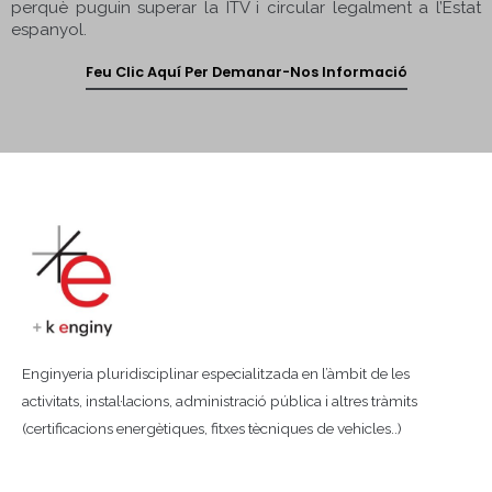
perquè puguin superar la ITV i circular legalment a l’Estat
espanyol.
Feu Clic Aquí Per Demanar-Nos Informació
Enginyeria pluridisciplinar especialitzada en l’àmbit de les
activitats, instal·lacions, administració pública i altres tràmits
(certificacions energètiques, fitxes tècniques de vehicles..)