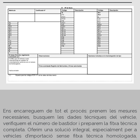
Ens encarreguem de tot el procés: prenem les mesures
necessàries, busquem les dades tècniques del vehicle,
verifiquem el número de bastidor i preparem la fitxa tècnica
completa. Oferim una solució integral, especialment per a
vehicles d’importació sense fitxa tècnica homologada,