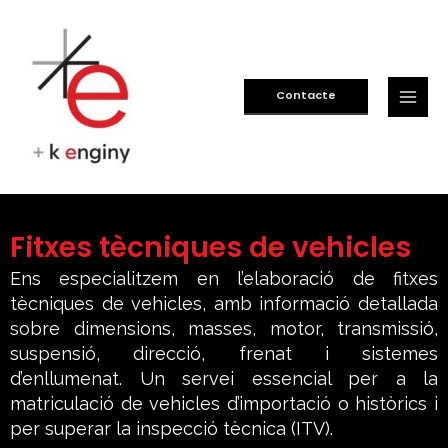
Vés
Main
al
Men
contingut
Contacte
Fitxes tècniques de vehicles
Ens especialitzem en l’elaboració de fitxes
tècniques de vehicles, amb informació detallada
sobre dimensions, masses, motor, transmissió,
suspensió, direcció, frenat i sistemes
d’enllumenat. Un servei essencial per a la
matriculació de vehicles d’importació o històrics i
per superar la inspecció tècnica (ITV).